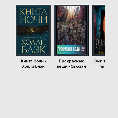
Книга Ночи -
Прекрасные
Они знают,
Холли Блэк
вещи - Сьюзан
ты спишь
Палвик
Екатери
Чумакин