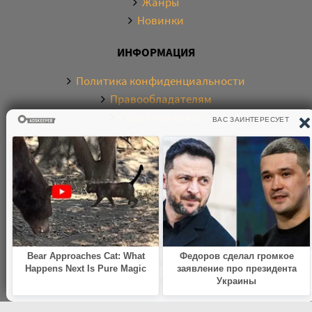
Жанры
Новинки
ИНФОРМАЦИЯ
Политика конфиденциальности
Правообладателям
Обратная связь
О САЙТЕ
Электронная библиотека аудиокниг. Более 20000
аудиокниг в хорошем качестве. Слушайте аудиокниги
бесплатно онлайн и без регистрации. По любым
вопросам обращайтесь на почту:
knigamp3online.info@gmail.com