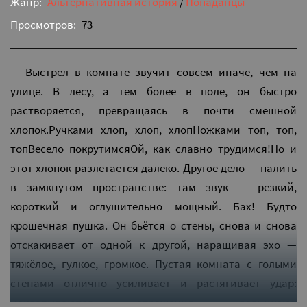
Жанр:
Альтернативная история
/
Попаданцы
Просмотров:
73
Выстрел в комнате звучит совсем иначе, чем на
улице. В лесу, а тем более в поле, он быстро
растворяется, превращаясь в почти смешной
хлопок.Ручками хлоп, хлоп, хлопНожками топ, топ,
топВесело покрутимсяОй, как славно трудимся!Но и
этот хлопок разлетается далеко. Другое дело — палить
в замкнутом пространстве: там звук — резкий,
короткий и оглушительно мощный. Бах! Будто
крошечная пушка. Он бьётся о стены, снова и снова
отскакивает от одной к другой, наращивая эхо —
тяжёлое, гулкое, громкое. Пустая комната с голыми
стенами отлично усиливает и растягивает удар:
накладываются отражения, возникают