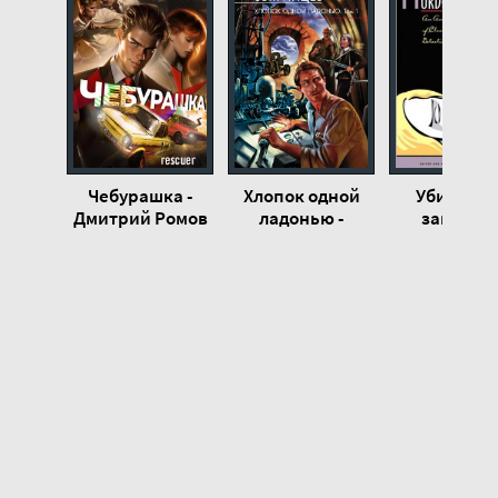
21
22
23
24
Чебурашка -
Хлопок одной
Убийство
Дмитрий Ромов
ладонью -
закрыто
Василий
комнате 
Звягинцев
Эдвард Х
(книга 13)