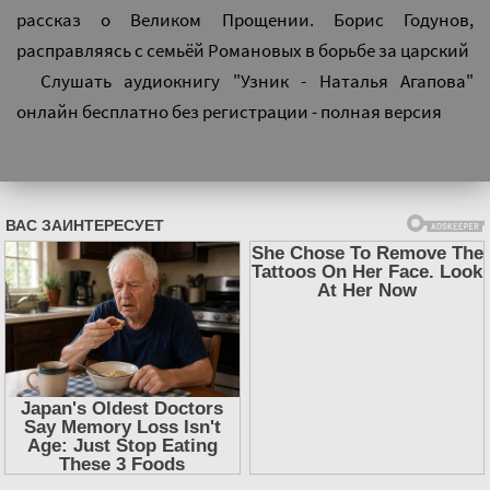
рассказ о Великом Прощении. Борис Годунов,
расправляясь с семьёй Романовых в борьбе за царский
Слушать аудиокнигу "Узник - Наталья Агапова"
онлайн бесплатно без регистрации - полная версия