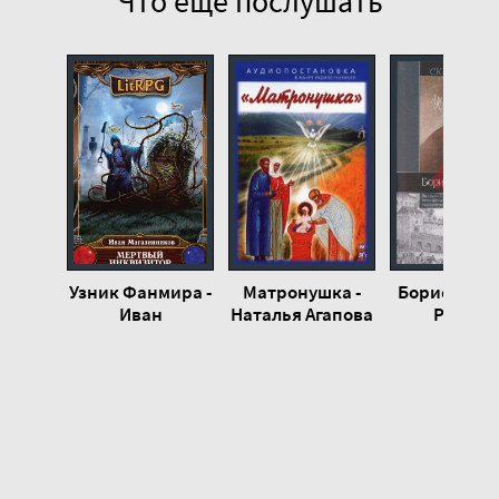
Что еще послушать
Узник Фанмира -
Матронушка -
Борис Годун
Иван
Наталья Агапова
Руслан
Магазинников
Скрынник