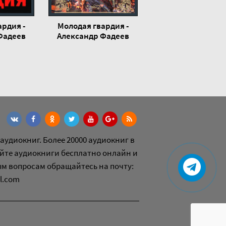
ардия -
Молодая гвардия -
Фадеев
Александр Фадеев
аудиокниг. Более 20000 аудиокниг в
йте аудиокниги бесплатно онлайн и
ым вопросам обращайтесь на почту:
l.com