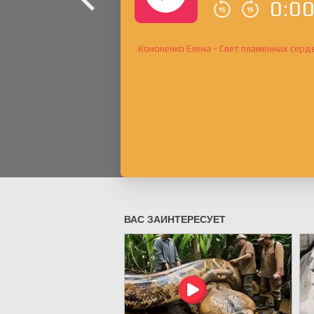
0:0
Кононенко Елена - Свет пламенных серде