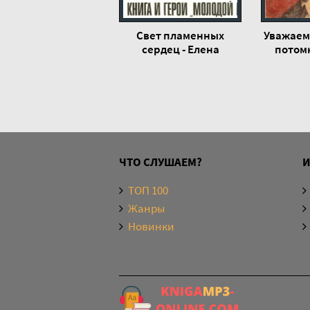
Свет пламенных
Уважаем
сердец - Елена
потомк
Кононенко
Ко
ЧТО СЛУШАЕМ?
ТОП 100
Жанры
Новинки