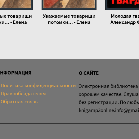
ые товарищи
Уважаемые товарищи
Молодая гв
и... - Елена
потомки... - Елена
Александр 
ноненко
Кононенко
ИНФОРМАЦИЯ
О САЙТЕ
Политика конфиденциальности
Электронная библиотека 
Правообладателям
хорошем качестве. Слуша
Обратная связь
без регистрации. По люб
knigamp3online.info@gmai