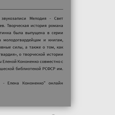
 звукозаписи Мелодия - Свет
ев. Творческая история романа
стинка была выпущена в серии
а молодогвардейцам и книгам,
вные силы, а также о том, как
вардия», о творческой истории
ы Еленой Кононенко совместно с
ошеской библиотекой РСФСР им.
ц - Елена Кононенко" онлайн