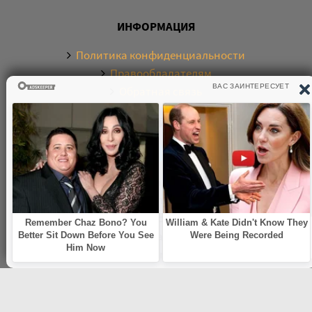
ИНФОРМАЦИЯ
Политика конфиденциальности
Правообладателям
Обратная связь
О САЙТЕ
Электронная библиотека аудиокниг. Более 20000
аудиокниг в хорошем качестве. Слушайте аудиокниги
бесплатно онлайн и без регистрации. По любым
вопросам обращайтесь на почту:
knigamp3online.info@gmail.com