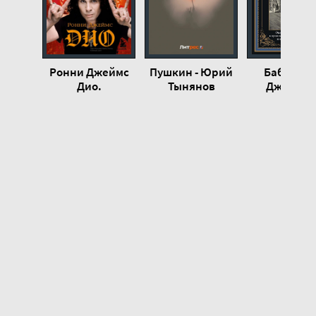
Жизнь Сэмюэля Джонсона 23
Ронни Джеймс
Пушкин - Юрий
Бабье ле
Дио.
Тынянов
Джонсон
Автобиография.
Сухого лог
Rainbow in the
Генри О
Dark - Ронни
Джеймс Дио