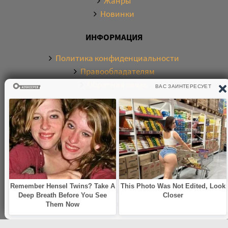
Жанры
Новинки
ИНФОРМАЦИЯ
Политика конфиденциальности
Правообладателям
Обратная связь
О САЙТЕ
Электронная библиотека аудиокниг. Более 20000
аудиокниг в хорошем качестве. Слушайте аудиокниги
бесплатно онлайн и без регистрации. По любым
вопросам обращайтесь на почту:
knigamp3online.info@gmail.com