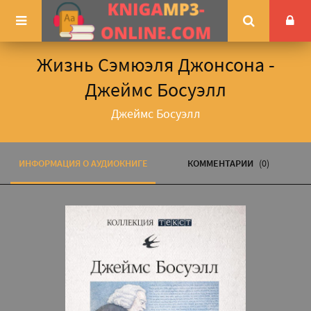
Жизнь Сэмюэля Джонсона -
Джеймс Босуэлл
Джеймс Босуэлл
ИНФОРМАЦИЯ О АУДИОКНИГЕ
КОММЕНТАРИИ
(0)