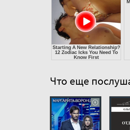
10
11
12
13
14
15
16
Что еще послуш