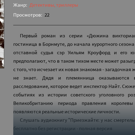
Жанр:
Детективы, триллеры
Просмотров:
22
Первый роман из серии «Дюжина викторианс
гостиница в Борнмуте, до начала курортного сезона
отставной судья сэр Уильям Кроуфорд и его 
предполагают, что в таком тихом месте может разыг
с того, что исчезает их новая знакомая - загадочная
не знает. Дядя и племянница оказываются в
расследование, которое ведет инспектор Найт. Сюж
событиях из истории советского уголовного ро
Великобританию периода правления королевы
появляются реальные исторические личности.
Слушать аудиокнигу "Приезжайте: у нас смертель
бесплатно без регистрации - полная версия