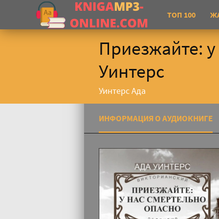
ТОП 100
Ж
Приезжайте: у
Уинтерс
Уинтерс Ада
ИНФОРМАЦИЯ О АУДИОКНИГЕ