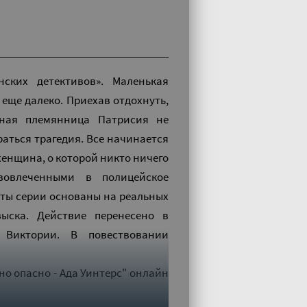
ких детективов». Маленькая
 еще далеко. Приехав отдохнуть,
юная племянница Патрисия не
раться трагедия. Все начинается
 женщина, о которой никто ничего
овлеченными в полицейское
еты серии основаны на реальных
зыска. Действие перенесено в
 Виктории. В повествовании
но опасно - Ада Уинтерс" онлайн