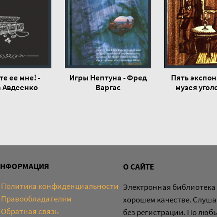
е ее мне! -
Игры Нептуна - Фред
Пять экспон
а Авдеенко
Варгас
музея угол
розыска -
Кларо
ИНФОРМАЦИЯ
О САЙТЕ
Политика конфиденциальности
Электронная библиотека 
Правообладателям
хорошем качестве. Слуша
Обратная связь
без регистрации. По люб