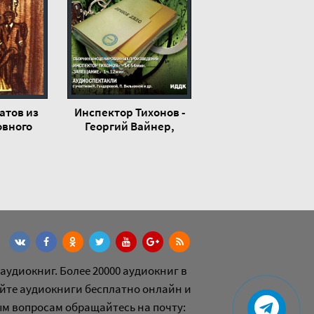
атов из
Инспектор Тихонов -
овного
Георгий Вайнер,
 Юрий
Аркадий Вайнер
в
аудиокниг. Более 20000 аудиокниг в
йте аудиокниги бесплатно онлайн и
ым вопросам обращайтесь на почту: