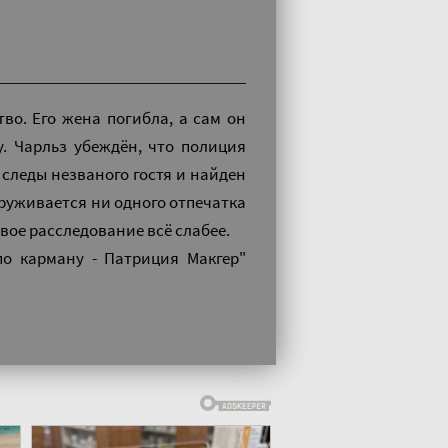
во. Его жена погибла, а сам он
. Чарльз убеждён, что полиция
 следы незваного гостя и найден
аруживается ни одного отпечатка
вое расследование всё слабее.
по карману - Патриция Макгер"