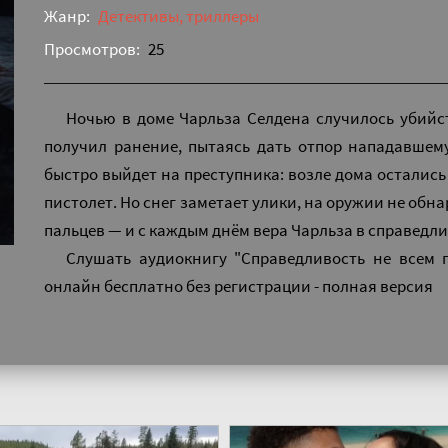
Жанр:
Детективы, триллеры
Просмотров:
25
Ночью в доме Чарльза Селдена случилось убийст
получил ранение, пытаясь дать отпор нападавшему
быстро выйдет на преступника: возле дома остались
пистолет. Но снег заметает улики, на оружии не обн
пальцев — и с каждым днём вера Чарльза в справедли
Слушать аудиокнигу "Справедливость не всем 
онлайн бесплатно без регистрации - полная версия