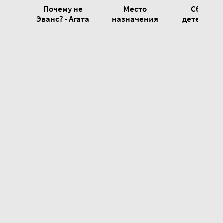
Почему не
Место
Сборни
Эванс? - Агата
назначения
детектив
Кристи
неизвестно -
произведен
Агата Кристи
Агата Кри