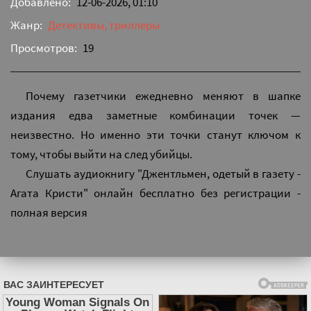
Добавлено:
12-06-2026, 01:10
Жанр:
Детективы, триллеры
Просмотров:
19
Почему газетчики ежедневно меняют в шапке
издания едва заметные комбинации точек —
неизвестно. Но именно эти точки станут ключом к
тому, чтобы выйти на след убийцы.
Слушать аудиокнигу "Джентльмен, одетый в газету -
Агата Кристи" онлайн бесплатно без регистрации -
полная версия