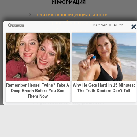
ИНФОРМАЦИЯ
Политика конфиденциальности
Правообладателям
Обратная связь
О САЙТЕ
Электронная библиотека аудиокниг. Более 20000
аудиокниг в хорошем качестве. Слушайте аудиокниги
бесплатно онлайн и без регистрации. По любым
вопросам обращайтесь на почту:
knigamp3online.info@gmail.com
© 2021
knigamp3-online.com
. Все права защищены. E-mail: