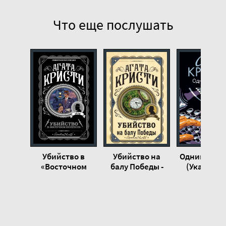
Что еще послушать
Убийство в
Убийство на
Одним пал
«Восточном
балу Победы -
(Указующ
экспрессе» -
Агата Кристи
перст) - Аг
Агата Кристи
Кристи