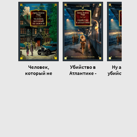
20
Человек,
Убийство в
Ну а тепер
который не
Атлантике -
убийство! -
боялся - Джон
Джон Карр
Карр
Карр