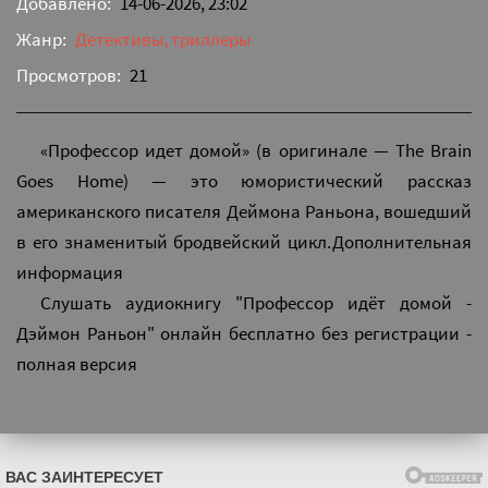
Добавлено:
14-06-2026, 23:02
Жанр:
Детективы, триллеры
Просмотров:
21
«Профессор идет домой» (в оригинале — The Brain
Goes Home) — это юмористический рассказ
американского писателя Деймона Раньона, вошедший
в его знаменитый бродвейский цикл.Дополнительная
информация
Слушать аудиокнигу "Профессор идёт домой -
Дэймон Раньон" онлайн бесплатно без регистрации -
полная версия