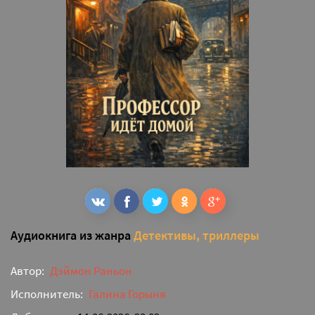
Аудиокнига из жанра
Детективы, триллеры
Автор:
Дэймон Раньон
Исполнитель:
Галина Горыня