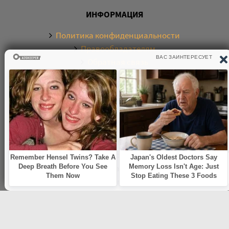
ИНФОРМАЦИЯ
Политика конфиденциальности
Правообладателям
Обратная связь
О САЙТЕ
Электронная библиотека аудиокниг. Более 20000
аудиокниг в хорошем качестве. Слушайте аудиокниги
бесплатно онлайн и без регистрации. По любым
вопросам обращайтесь на почту:
knigamp3online.info@gmail.com