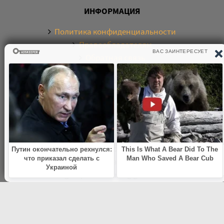
ИНФОРМАЦИЯ
Политика конфиденциальности
Правообладателям
Обратная связь
О САЙТЕ
Электронная библиотека аудиокниг. Более 20000
аудиокниг в хорошем качестве. Слушайте аудиокниги
бесплатно онлайн и без регистрации. По любым
вопросам обращайтесь на почту:
knigamp3online.info@gmail.com
© 2021
knigamp3-online.com
. Все права защищены. E-mail: