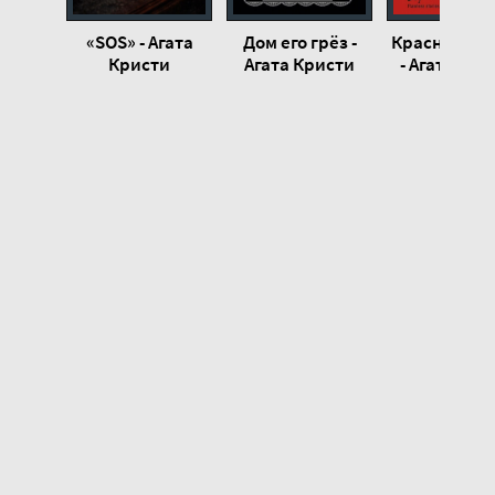
«SOS» - Агата
Дом его грёз -
Красный си
Кристи
Агата Кристи
- Агата Кри