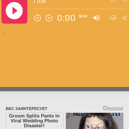
Title
0:00
36:02
1