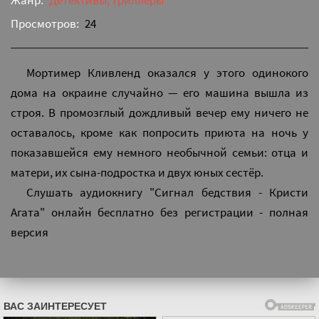
Жанр:
Детективы, триллеры
Просмотров:
24
Мортимер Кливленд оказался у этого одинокого
дома на окраине случайно — его машина вышла из
строя. В промозглый дождливый вечер ему ничего не
оставалось, кроме как попросить приюта на ночь у
показавшейся ему немного необычной семьи: отца и
матери, их сына-подростка и двух юных сестёр.
Слушать аудиокнигу "Сигнал бедствия - Кристи
Агата" онлайн бесплатно без регистрации - полная
версия