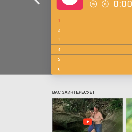
0:0
1
2
3
4
5
6
7
8
9
10
11
12