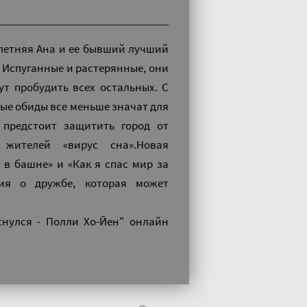
летняя Ана и ее бывший лучший
. Испуганные и растерянные, они
ут пробудить всех остальных. С
рые обиды все меньше значат для
 предстоит защитить город от
 жителей «вирус сна».Новая
 в башне» и «Как я спас мир за
рия о дружбе, которая может
снулся - Полли Хо-Йен" онлайн