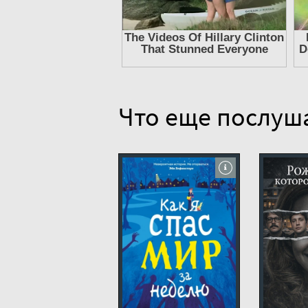
13
14
15
16
17
Что еще послуш
18
19
20
21
22
23
24
25
26