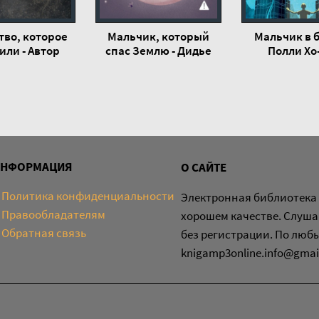
тво, которое
Мальчик, который
Мальчик в 
или - Автор
спас Землю - Дидье
Полли Хо
звестен
ван Ковеларт
ИНФОРМАЦИЯ
О САЙТЕ
Политика конфиденциальности
Электронная библиотека 
Правообладателям
хорошем качестве. Слуша
Обратная связь
без регистрации. По люб
knigamp3online.info@gmai