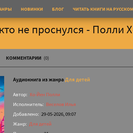
АНРЫ
НОВИНКИ
БЛОГ
ЧИТАТЬ КНИГИ НА РУССКО
кто не проснулся - Полли 
КОММЕНТАРИИ
(0)
Аудиокнига из жанра
Для детей
Автор:
Хо-Йен Полли
Исполнитель:
Веселов Илья
Добавлено:
29-05-2026, 09:07
Жанр:
Для детей