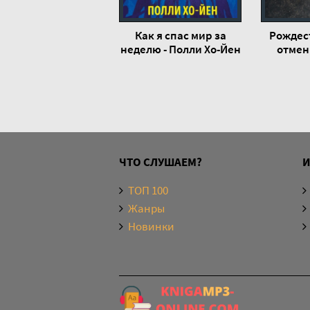
27
Как я спас мир за
Рождес
28
неделю - Полли Хо-Йен
отмен
неи
29
30
31
32
33
ЧТО СЛУШАЕМ?
34
ТОП 100
35
Жанры
Новинки
36
37
38
39