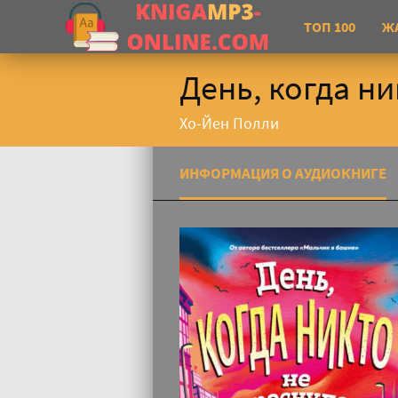
ТОП 100
Ж
День, когда ни
Хо-Йен Полли
ИНФОРМАЦИЯ О АУДИОКНИГЕ