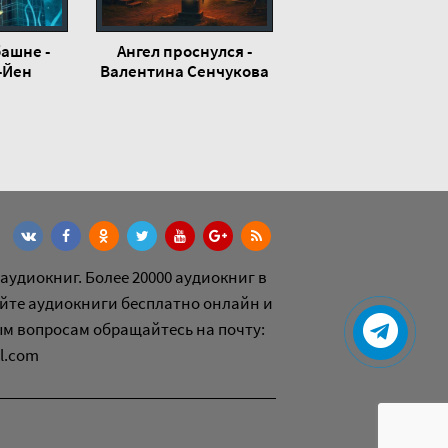
башне -
Ангел проснулся -
-Йен
Валентина Сенчукова
аудиокниг. Более 20000 аудиокниг в
йте аудиокниги бесплатно онлайн и
ым вопросам обращайтесь на почту:
l.com