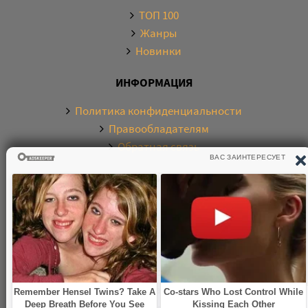
ТОП 100
Жанры
Новинки
ИНФОРМАЦИЯ
Политика конфиденциальности
Правообладателям
Обратная связь
О САЙТЕ
Электронная библиотека аудиокниг. Более 20000
аудиокниг в хорошем качестве. Слушайте аудиокниги
бесплатно онлайн и без регистрации. По любым
вопросам обращайтесь на почту:
knigamp3online.info@gmail.com