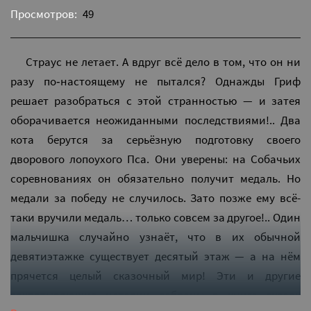
Просмотров:
49
Страус не летает. А вдруг всё дело в том, что он ни
разу по‑настоящему не пытался? Однажды Гриф
решает разобраться с этой странностью — и затея
оборачивается неожиданными последствиями!.. Два
кота берутся за серьёзную подготовку своего
дворового лопоухого Пса. Они уверены: на Собачьих
соревнованиях он обязательно получит медаль. Но
медали за победу не случилось. Зато позже ему всё-
таки вручили медаль… только совсем за другое!.. Один
мальчишка случайно узнаёт, что в их обычной
девятиэтажке существует десятый этаж — а на нём
прячется целый сказочный мир! Эти и другие
захватывающие истории собраны в книге сказок