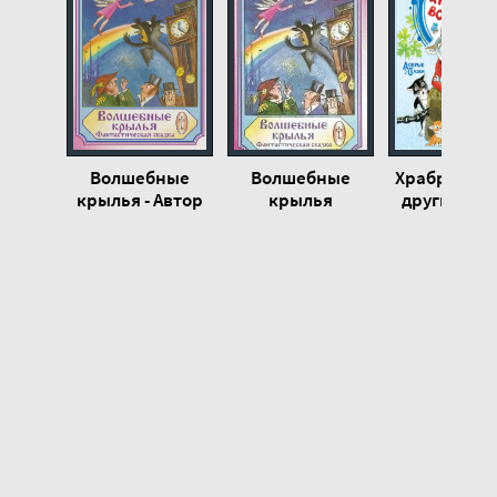
Волшебные
Волшебные
Храбрый во
крылья - Автор
крылья
другие ска
неизвестен