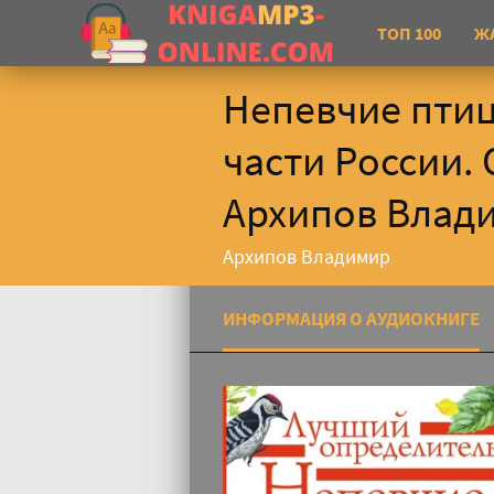
ТОП 100
Ж
Непевчие птиц
части России. 
Архипов Влад
Архипов Владимир
ИНФОРМАЦИЯ О АУДИОКНИГЕ