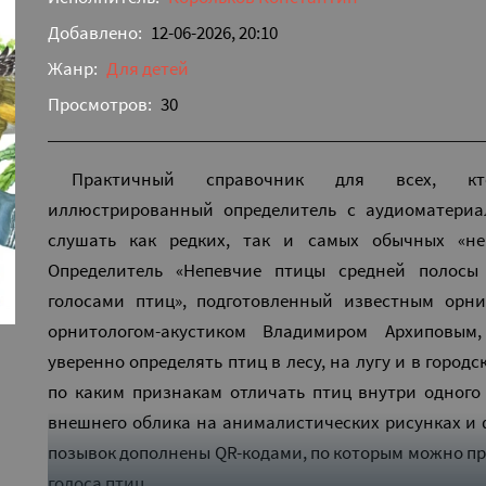
Добавлено:
12-06-2026, 20:10
Жанр:
Для детей
Просмотров:
30
Практичный справочник для всех, кто
иллюстрированный определитель с аудиоматериа
слушать как редких, так и самых обычных «неп
Определитель «Непевчие птицы средней полосы
голосами птиц», подготовленный известным орн
орнитологом-акустиком Владимиром Архиповым
уверенно определять птиц в лесу, на лугу и в городс
по каким признакам отличать птиц внутри одного
внешнего облика на анималистических рисунках и 
позывок дополнены QR-кодами, по которым можно п
голоса птиц.