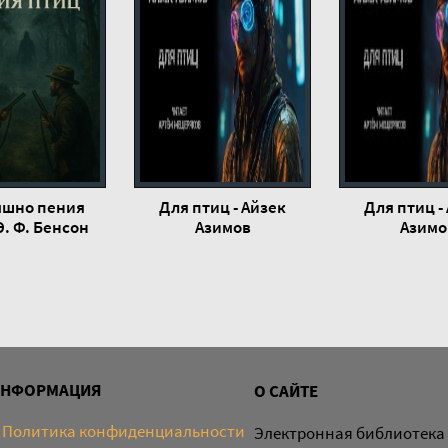
ышно пения
Для птиц - Айзек
Для птиц -
Э. Ф. Бенсон
Азимов
Азимо
ИНФОРМАЦИЯ
О САЙТЕ
Политика конфиденциальности
Электронная библиотека 