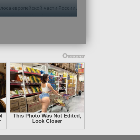
лоса европейской части России.
димир" онлайн бесплатно без