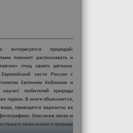
 интересуется природой:
лами поможет распознавать и
евчих» птиц своего региона.
 Европейской части России с
итологом Евгением Кобликом и
, научит любителей природы
ких парках. В книге объясняется,
 вида, приводятся варианты их
фотографиях. Описания песен и
рослушать записанные в природе