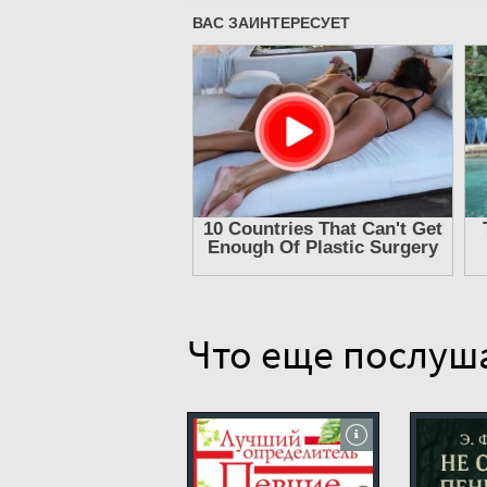
8
9
10
11
12
13
14
15
16
17
Что еще послуш
18
19
20
21