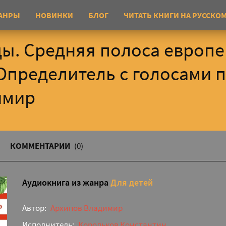
АНРЫ
НОВИНКИ
БЛОГ
ЧИТАТЬ КНИГИ НА РУССКО
ы. Средняя полоса европ
Определитель с голосами п
имир
КОММЕНТАРИИ
(0)
Аудиокнига из жанра
Для детей
Автор:
Архипов Владимир
Исполнитель:
Корольков Константин