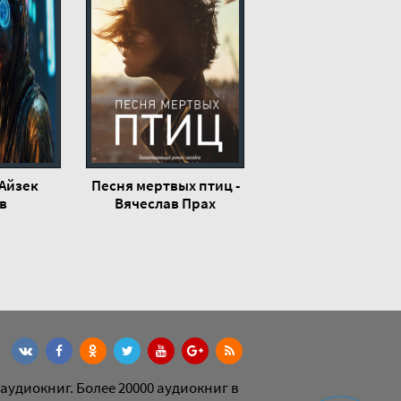
 Айзек
Песня мертвых птиц -
в
Вячеслав Прах
аудиокниг. Более 20000 аудиокниг в