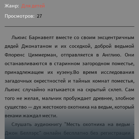
Жанр:
Для детей
Просмотров:
27
Льюис Барнавелт вместе со своим эксцентричным
дядей Джонатаном и их соседкой, доброй ведьмой
Флоренс Циммерман, отправляется в Англию. Они
останавливаются в старинном загородном поместье,
принадлежащем их кузену.Во время исследования
загадочных окрестностей и тайных комнат поместья,
Льюис случайно натыкается на скрытый склеп. Сам
того не желая, мальчик пробуждает древнее, злобное
существо — дух жестокого охотника на ведьм, который
веками жаждал мести.
Слушать аудиокнигу "Месть охотника на ведьм -
Джон Беллэрс" онлайн бесплатно без регистрации -