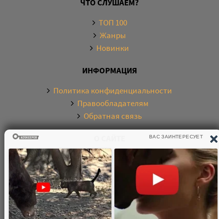
ЧТО СЛУШАЕМ?
ТОП 100
Жанры
Новинки
ИНФОРМАЦИЯ
Политика конфиденциальности
Правообладателям
Обратная связь
О САЙТЕ
Электронная библиотека аудиокниг. Более 20000
аудиокниг в хорошем качестве. Слушайте аудиокниги
бесплатно онлайн и без регистрации. По любым
вопросам обращайтесь на почту: