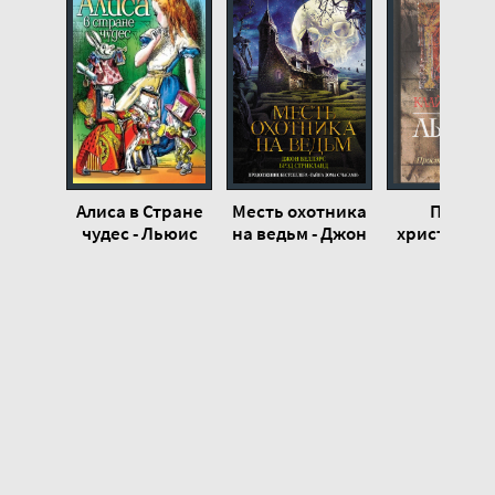
Алиса в Стране
Месть охотника
Просто
чудес - Льюис
на ведьм - Джон
христианст
Кэрролл
Беллэрс, Брэд
Клайв Ль
Стрикланд