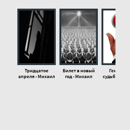
Тридцатое
Билет в новый
Генерато
апреля - Михаил
год - Михаил
судьбы - Ми
Ламм
Ламм
Ламм