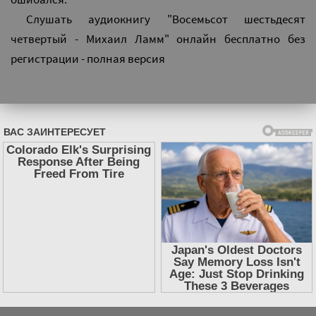
Слушать аудиокнигу "Восемьсот шестьдесят
четвертый - Михаил Ламм" онлайн бесплатно без
регистрации - полная версия