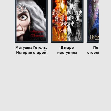
Матушка Готель.
В мире
По темно
История старой
наступила
стороне - К
ведьмы - Серена
гармония, и я
Огинска
Валентино
потеряла своё
место смерти.
Том 6 - Nanasawa
Matari