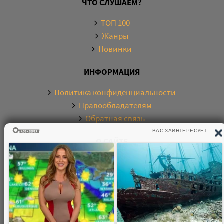
ЧТО СЛУШАЕМ?
ТОП 100
Жанры
Новинки
ИНФОРМАЦИЯ
Политика конфиденциальности
Правообладателям
Обратная связь
О САЙТЕ
Электронная библиотека аудиокниг. Более 20000
аудиокниг в хорошем качестве. Слушайте аудиокниги
бесплатно онлайн и без регистрации. По любым
вопросам обращайтесь на почту: