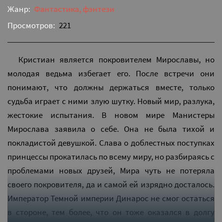
Жанр:
Фантастика, фэнтези
Просмотров:
221
Кристиан является покровителем Мирославы, но
молодая ведьма избегает его. После встречи они
понимают, что должны держаться вместе, только
судьба играет с ними злую шутку. Новый мир, разлука,
жестокие испытания. В новом мире Манистеры
Мирослава заявила о себе. Она не была тихой и
покладистой девушкой. Слава о доблестных поступках
принцессы прокатилась по всему миру, но разбираясь с
проблемами новых друзей, Мира чуть не потеряла
своего покровителя, да и самой ей изрядно досталось.
Император Темной империи Динарос не смог остаться
в стороне, тем более, что он тоже оказался в долгу