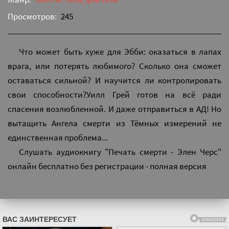
Просмотров:
245
Что может быть хуже для Эбби: оказаться в лапах
врага, или потерять любимого? Сколько она сможет
оставаться сильной? И научится ли контролировать
свои способности?Уилл Грей готов на всё ради
спасения возлюбленной. И даже отправиться в АД! Но
вытащить Ангела смерти из Тёмных измерений не
единственная проблема...
Слушать аудиокнигу "Печать смерти - Элен Черс"
онлайн бесплатно без регистрации - полная версия