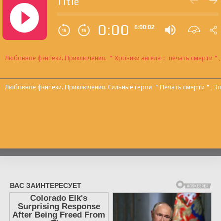
Title
0:00
6:00:02
Любовное фэнтези. Приключения. ＂Хроники ангела： печать смерти＂, Эл
Любовное фэнтези. Приключения. Сильные герои ＂Печать смерти＂, Элен