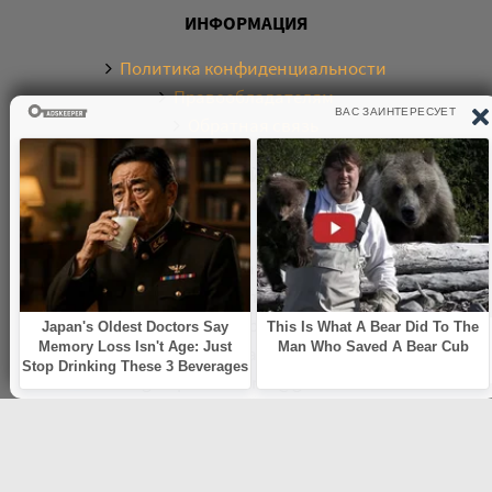
ИНФОРМАЦИЯ
Политика конфиденциальности
Правообладателям
Обратная связь
О САЙТЕ
Электронная библиотека аудиокниг. Более 20000
аудиокниг в хорошем качестве. Слушайте аудиокниги
бесплатно онлайн и без регистрации. По любым
вопросам обращайтесь на почту:
knigamp3online.info@gmail.com
© 2021
knigamp3-online.com
. Все права защищены. E-mail: