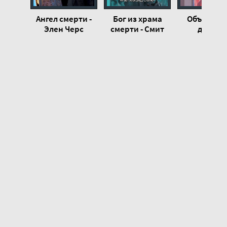
Ангел смерти -
Бог из храма
Объяснен
Элен Черс
смерти - Смит
десяти
Кларк Эштон
заповеде
данных Мо
- Никола
Сербски