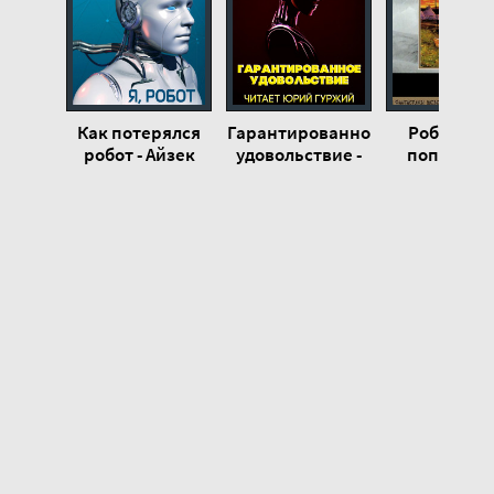
Как потерялся
Гарантированное
Робот ЭЛ-
робот - Айзек
удовольствие -
попадает 
Азимов
Айзек Азимов
туда - Айз
Азимов