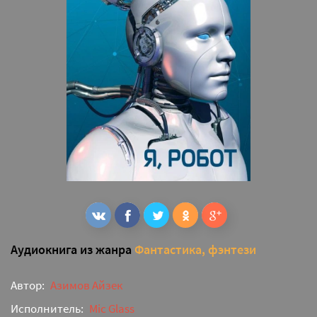
Аудиокнига из жанра
Фантастика, фэнтези
Автор:
Азимов Айзек
Исполнитель:
Mic Glass