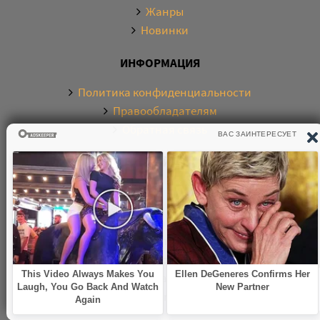
Жанры
Новинки
ИНФОРМАЦИЯ
Политика конфиденциальности
Правообладателям
Обратная связь
О САЙТЕ
Электронная библиотека аудиокниг. Более 20000
аудиокниг в хорошем качестве. Слушайте аудиокниги
бесплатно онлайн и без регистрации. По любым
вопросам обращайтесь на почту:
knigamp3online.info@gmail.com