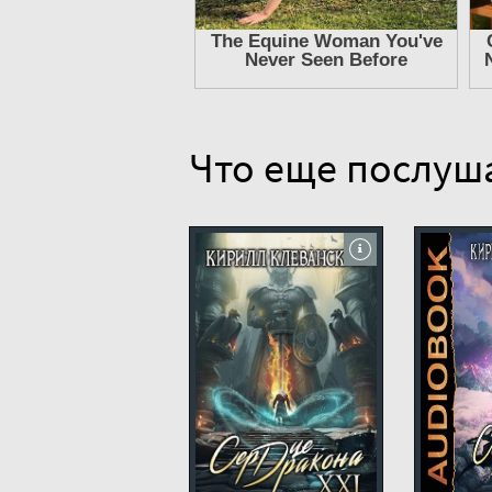
013
014
015
016
017
Что еще послуш
018
019
020
021
022
023
024
025
026