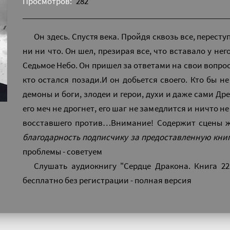
Просмотров:
282
Он здесь. Спустя века. Пройдя сквозь все, пересту
ни ни что. Он шел, презирая все, что вставало у нег
Седьмое Небо. Он пришел за ответами на свои вопрос
кто остался позади.И он добьется своего. Кто бы не
демоны и боги, злодеи и герои, духи и даже сами Др
его меч не дрогнет, его шаг не замедлится и ничто н
восставшего против…Внимание! Содержит сцены ж
благодарность подписчику за предоставленную книгу
проблемы - советуем
Слушать аудиокнигу "Сердце Дракона. Книга 2
бесплатно без регистрации - полная версия