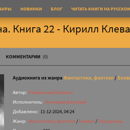
АНРЫ
НОВИНКИ
БЛОГ
ЧИТАТЬ КНИГИ НА РУССКО
а. Книга 22 - Кирилл Клев
КОММЕНТАРИИ
(0)
Аудиокнига из жанра
Фантастика, фэнтези
/
Боев
Автор:
Клеванский Кирилл
Исполнитель:
Кузнецов Дмитрий
Добавлено:
11-12-2024, 04:24
Жанр:
Фантастика, фэнтези
/
Боевик
/
Попаданцы