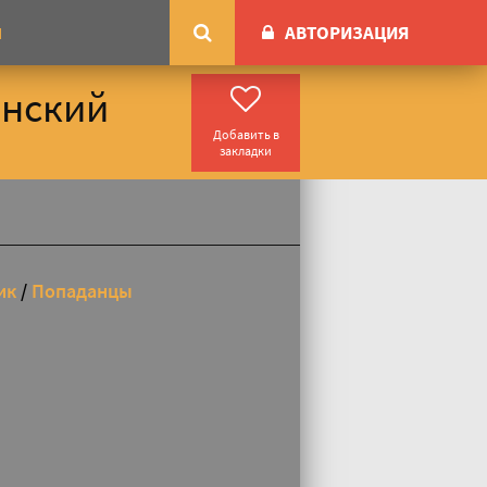
АВТОРИЗАЦИЯ
М
анский
Добавить в
закладки
ик
/
Попаданцы