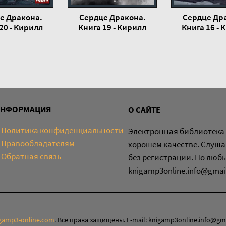
е Дракона.
Сердце Дракона.
Сердце Др
20 - Кирилл
Книга 19 - Кирилл
Книга 16 - 
ванский
Клеванский
Клеванс
ИНФОРМАЦИЯ
О САЙТЕ
Политика конфиденциальности
Электронная библиотека 
Правообладателям
хорошем качестве. Слуша
Обратная связь
без регистрации. По люб
knigamp3online.info@gmai
gamp3-online.com
. Все права защищены. E-mail: knigamp3online.info@gm