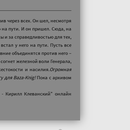
пив через всех. Он шел, несмотря
о на пути. И он пришел. Сюда, на
ы и за справедливостью для тех,
 встал у него на пути. Пусть все
евние объединятся против него –
е согнет железной воли Генерала,
естокости и насилия.
Огромная
 для Вaza-Кnig!
Пока с архивом
2 - Кирилл Клеванский" онлайн