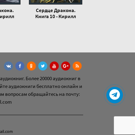
акона.
Сердце Дракона.
Кирилл
Книга 10 - Кирилл
кий
Клеванский
аудиокниг. Более 20000 аудиокниг в
йте аудиокниги бесплатно онлайн и
ым вопросам обращайтесь на почту:
l.com
ail.com