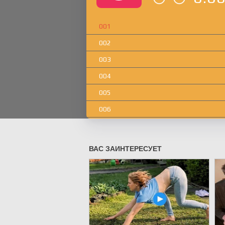
001
002
003
004
005
006
007
008
009
010
011
012