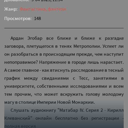
Жанр:
Фантастика, фэнтези
Просмотров:
148
Ардан Эгобар все ближе и ближе к разгадке
заговора, плетущегося в тенях Метрополии. Успеет ли
он разобраться в происходящем прежде, чем наступит
непоправимое? Напряжение в городе лишь нарастает.
А самое главное - как втиснуть расследование в тесный
график между свиданиями с Тесс, занятиями в
университете, собственными исследованиями и всем
тем прочим, что может вскружить голову молодому
магу в столице Империи Новой Монархии.
Слушать аудиокнигу "Матабар IV. Серия 2 - Кирилл
Клеванский" онлайн бесплатно без регистрации -
полная версия