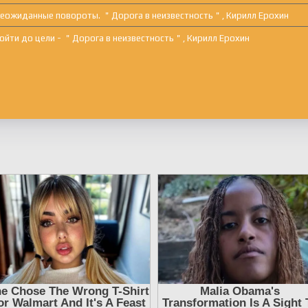
 неожиданные повороты. ＂Дорога в неизвестность＂, Кирилл Ерохин
дойти до цели - ＂Дорога в неизвестность＂, Кирилл Ерохин