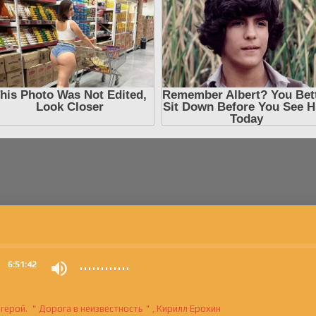
0
6:51:42
й герой. ＂Дорога в неизвестность＂, Кирилл Ерохин