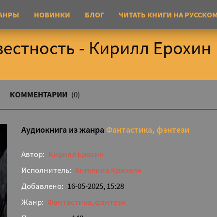
АНРЫ
НОВИНКИ
БЛОГ
ЧИТАТЬ КНИГИ НА РУССКО
вестность - Кирилл Ерохин
КОММЕНТАРИИ
(0)
Аудиокнига из жанра
Фантастика, фэнтези
Автор:
Кирилл Ерохин
Исполнитель:
Ангелина Крихели
Добавлено:
16-05-2025, 15:28
Жанр:
Фантастика, фэнтези