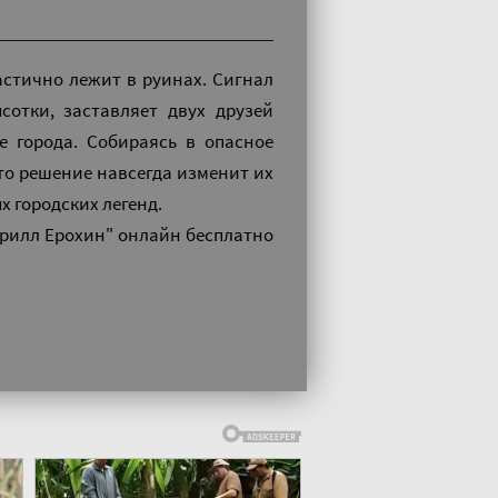
астично лежит в руинах. Сигнал
отки, заставляет двух друзей
е города. Собираясь в опасное
то решение навсегда изменит их
х городских легенд.
ирилл Ерохин" онлайн бесплатно