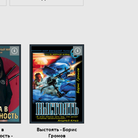
 в
Выстоять - Борис
сть -
Громов