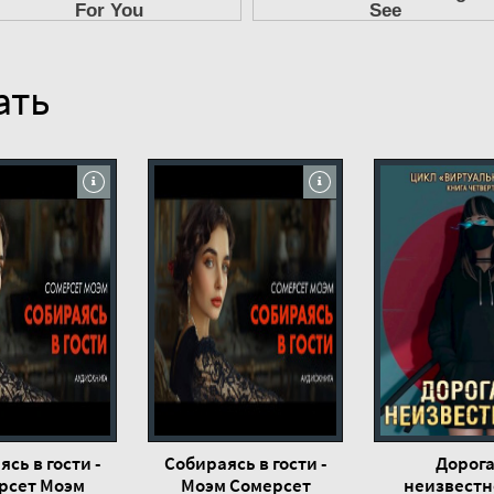
ать
сь в гости -
Собираясь в гости -
Дорога
рсет Моэм
Моэм Сомерсет
неизвестно