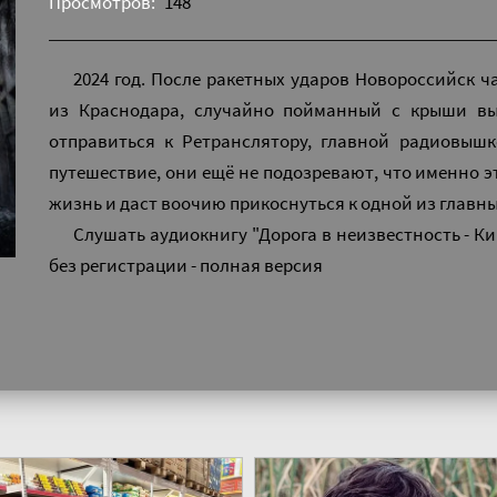
Просмотров:
148
2024 год. После ракетных ударов Новороссийск ч
из Краснодара, случайно пойманный с крыши выс
отправиться к Ретранслятору, главной радиовышк
путешествие, они ещё не подозревают, что именно э
жизнь и даст воочию прикоснуться к одной из главны
Слушать аудиокнигу "Дорога в неизвестность - К
без регистрации - полная версия