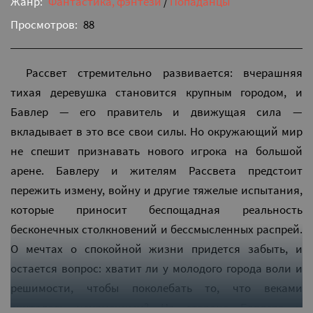
Жанр:
Фантастика, фэнтези
/
Попаданцы
Просмотров:
88
Рассвет стремительно развивается: вчерашняя
тихая деревушка становится крупным городом, и
Бавлер — его правитель и движущая сила —
вкладывает в это все свои силы. Но окружающий мир
не спешит признавать нового игрока на большой
арене. Бавлеру и жителям Рассвета предстоит
пережить измену, войну и другие тяжелые испытания,
которые приносит беспощадная реальность
бесконечных столкновений и бессмысленных распрей.
О мечтах о спокойной жизни придется забыть, и
остается вопрос: хватит ли у молодого города воли и
решимости, чтобы поколебать то, что веками
считалось неизменным? На стороне Бавлера и