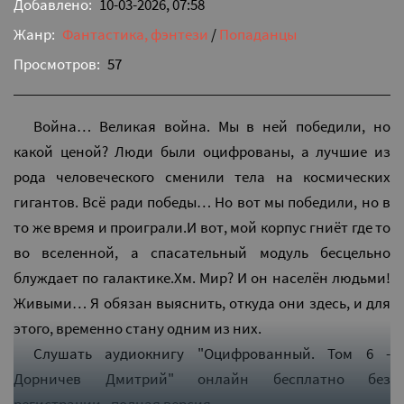
Добавлено:
10-03-2026, 07:58
Жанр:
Фантастика, фэнтези
/
Попаданцы
Просмотров:
57
Война… Великая война. Мы в ней победили, но
какой ценой? Люди были оцифрованы, а лучшие из
рода человеческого сменили тела на космических
гигантов. Всё ради победы… Но вот мы победили, но в
то же время и проиграли.И вот, мой корпус гниёт где то
во вселенной, а спасательный модуль бесцельно
блуждает по галактике.Хм. Мир? И он населён людьми!
Живыми… Я обязан выяснить, откуда они здесь, и для
этого, временно стану одним из них.
Слушать аудиокнигу "Оцифрованный. Том 6 -
Дорничев Дмитрий" онлайн бесплатно без
регистрации - полная версия