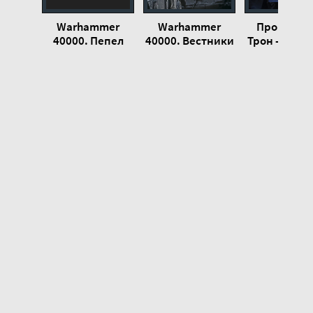
Warhammer
Warhammer
Прогнивш
40000. Пепел
40000. Вестники
Трон - Крис 
Империума -
осады
Крис Райт