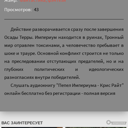
Жанр:
Фантастика, фэнтези
Просмотров:
43
Действие разворачивается сразу после завершения
Осады Терры. Империум находится в руинах, Тронный
мир отравлен токсинами, а человечество пребывает в
шоке и трауре. Основной конфликт строится не только
на преследовании отступающих предателей, но и на
глубоких политических и идеологических
разногласиях внутри победителей.
Слушать аудиокнигу "Пепел Империума - Крис Райт"
онлайн бесплатно без регистрации - полная версия