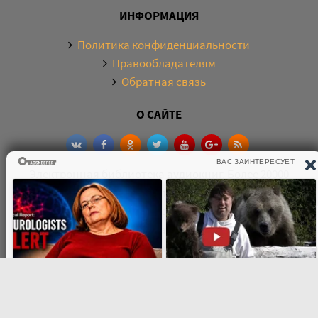
ИНФОРМАЦИЯ
Политика конфиденциальности
Правообладателям
Обратная связь
О САЙТЕ
Электронная библиотека аудиокниг. Более 20000
аудиокниг в хорошем качестве. Слушайте аудиокниги
бесплатно онлайн и без регистрации. По любым
вопросам обращайтесь на почту:
knigamp3online.info@gmail.com
© 2021
knigamp3-online.com
. Все права защищены. E-mail: