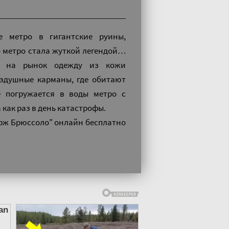
е метро в гигантские руины,
о метро стала жуткой легендой…
ют на рынок одежду из кожи
воздушные карманы, где обитают
 погружается в воды метро с
 как раз в день катастрофы.
ерж Брюссоло" онлайн бесплатно