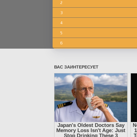
2
3
4
5
6
7
8
9
10
11
12
13
14