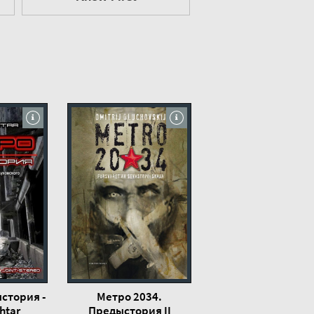
стория -
Метро 2034.
htar
Предыстория II