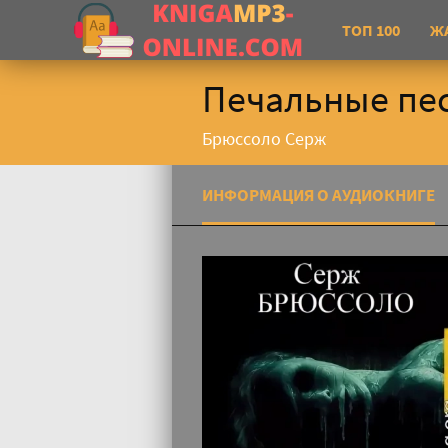
ТОП 100
Ж
Печальные пес
Брюссоло Серж
ИНФОРМАЦИЯ О АУДИОКНИГЕ