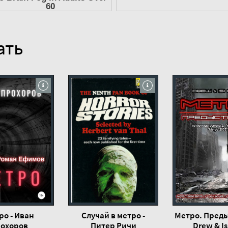
ать
ро - Иван
Случай в метро -
Метро. Преды
охоров
Питер Ричи
Drew & Is