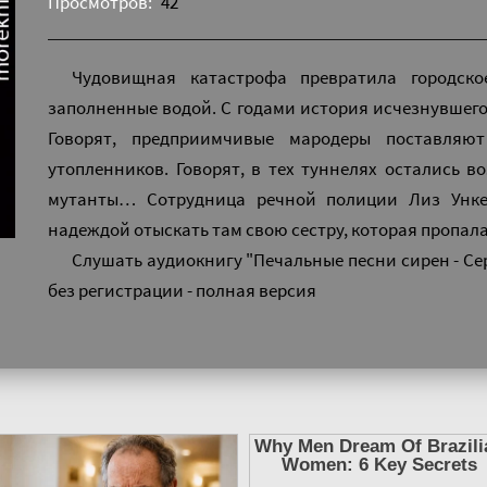
Просмотров:
42
Чудовищная катастрофа превратила городско
заполненные водой. С годами история исчезнувшег
Говорят, предприимчивые мародеры поставля
утопленников. Говорят, в тех туннелях остались 
мутанты… Сотрудница речной полиции Лиз Унке
надеждой отыскать там свою сестру, которая пропала
Слушать аудиокнигу "Печальные песни сирен - С
без регистрации - полная версия