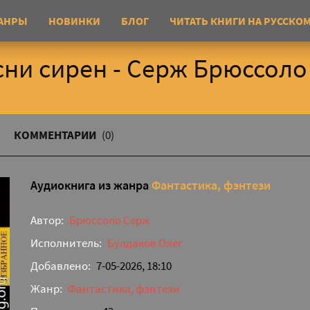
АНРЫ
НОВИНКИ
БЛОГ
ЧИТАТЬ КНИГИ НА РУССКО
ни сирен - Серж Брюссоло
КОММЕНТАРИИ
(0)
Аудиокнига из жанра
Фантастика, фэнтези
Автор:
Брюссоло Серж
Исполнитель:
Булдаков Олег
Добавлено:
7-05-2026, 18:10
Жанр:
Фантастика, фэнтези