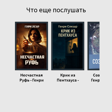
Что еще послушать
Несчастная
Крик из
Создатели
Руфь - Генри
Пентхауса -
Генри Сли
Слизар
Генри Слизар