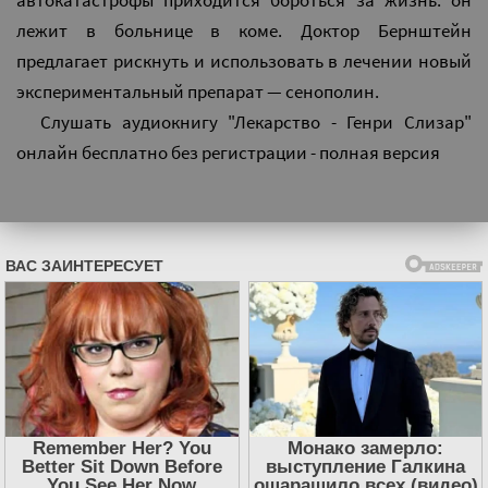
автокатастрофы приходится бороться за жизнь: он
лежит в больнице в коме. Доктор Бернштейн
предлагает рискнуть и использовать в лечении новый
экспериментальный препарат — сенополин.
Слушать аудиокнигу "Лекарство - Генри Слизар"
онлайн бесплатно без регистрации - полная версия