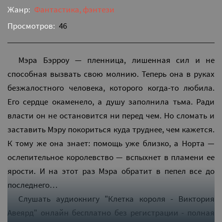
Жанр:
Фантастика, фэнтези
Просмотров:
46
Мэра Бэрроу — пленница, лишенная сил и не
способная вызвать свою молнию. Теперь она в руках
безжалостного человека, которого когда-то любила.
Его сердце окаменело, а душу заполнила тьма. Ради
власти он не остановится ни перед чем. Но сломать и
заставить Мэру покориться куда труднее, чем кажется.
К тому же она знает: помощь уже близко, а Норта —
ослепительное королевство — вспыхнет в пламени ее
ярости. И на этот раз Мэра обратит в пепел все до
последнего…
Слушать аудиокнигу "Клетка короля - Виктория
Авеярд" онлайн бесплатно без регистрации - полная