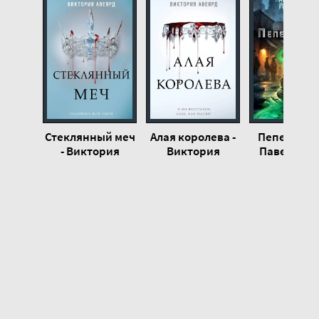
20
21
22
23
24
25
Стеклянный меч
Алая королева -
Пепел и Тьм
26
- Виктория
Виктория
Павел Бар
Авеярд
Авеярд
27
28
29
30