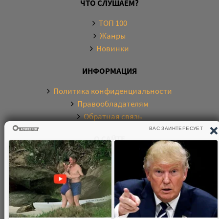
ЧТО СЛУШАЕМ?
ТОП 100
Жанры
Новинки
ИНФОРМАЦИЯ
Политика конфиденциальности
Правообладателям
Обратная связь
О САЙТЕ
Электронная библиотека аудиокниг. Более 20000
аудиокниг в хорошем качестве. Слушайте аудиокниги
бесплатно онлайн и без регистрации. По любым
вопросам обращайтесь на почту: