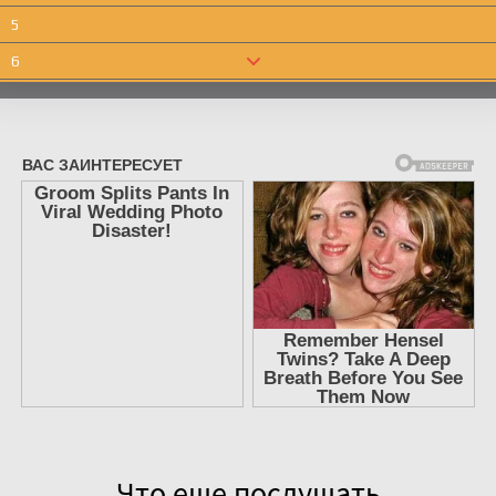
5
6
7
8
9
10
11
12
13
14
15
16
Что еще послушать