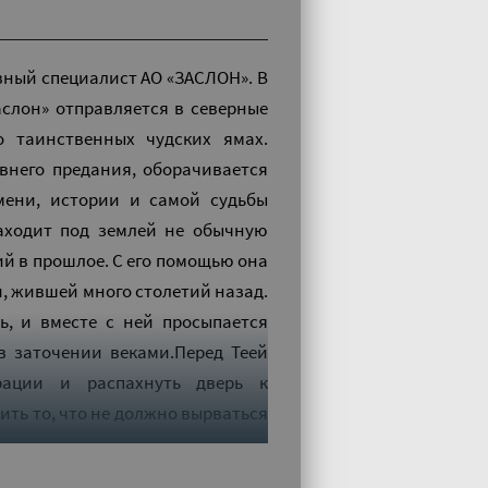
вный специалист АО «ЗАСЛОН». В
аслон» отправляется в северные
о таинственных чудских ямах.
внего предания, оборачивается
мени, истории и самой судьбы
находит под землей не обычную
ий в прошлое. С его помощью она
и, жившей много столетий назад.
ь, и вместе с ней просыпается
в заточении веками.Перед Теей
рации и распахнуть дверь к
ть то, что не должно вырваться
тинская" онлайн бесплатно без