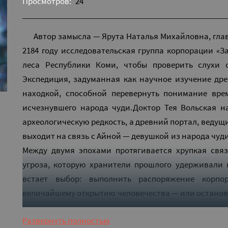
Просмотров:
24
Автор замысла — Ярута Наталья Михайловна, гла
2184 году исследовательская группа корпорации «З
леса Республики Коми, чтобы проверить слухи 
Экспедиция, задуманная как научное изучение дре
находкой, способной перевернуть понимание вре
исчезнувшего народа чуди.Доктор Тея Вольская 
археологическую редкость, а древний портал, ведущ
выходит на связь с Айной — девушкой из народа чуд
Между двумя эпохами протягивается хрупкая связ
угроза, которую хранители прошлого удерживали 
встает выбор: выполнить распоряжение корпо
величайшему открытию человечества — или останови
наружу, пока еще не поздно.
Развернуть полностью
Слушать аудиокнигу "Эхо прошлого - Лидия Гор