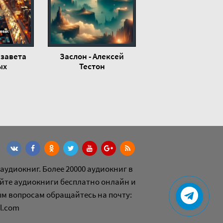
изавета
Заслон - Алексей
ых
Тестон
аудиокниг. Более 20000 аудиокниг в
йте аудиокниги бесплатно онлайн и
ым вопросам обращайтесь на почту:
l.com