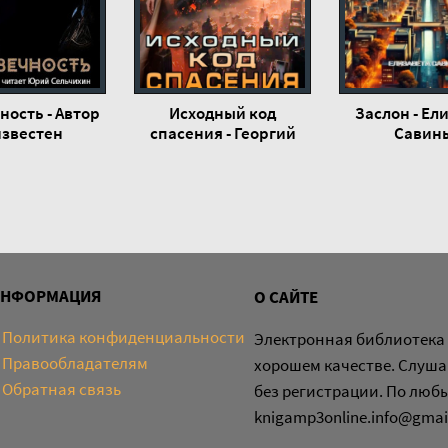
ность - Автор
Исходный код
Заслон - Ел
звестен
спасения - Георгий
Савин
Смородинский
ИНФОРМАЦИЯ
О САЙТЕ
Политика конфиденциальности
Электронная библиотека 
Правообладателям
хорошем качестве. Слуша
Обратная связь
без регистрации. По люб
knigamp3online.info@gmai