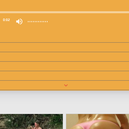
0
0:02