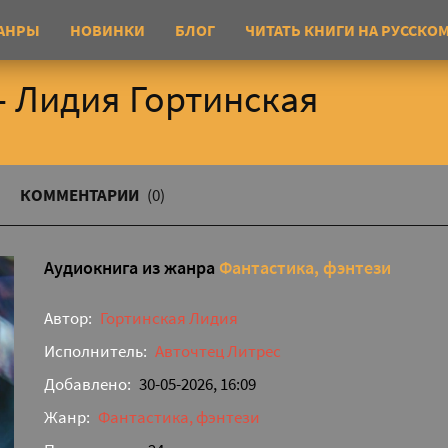
АНРЫ
НОВИНКИ
БЛОГ
ЧИТАТЬ КНИГИ НА РУССКО
- Лидия Гортинская
КОММЕНТАРИИ
(0)
Аудиокнига из жанра
Фантастика, фэнтези
Автор:
Гортинская Лидия
Исполнитель:
Авточтец Литрес
Добавлено:
30-05-2026, 16:09
Жанр:
Фантастика, фэнтези