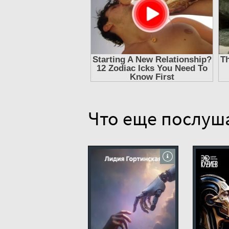
11
12
13
14
15
16
17
Что еще послуш
18
19
20
21
22
23
24