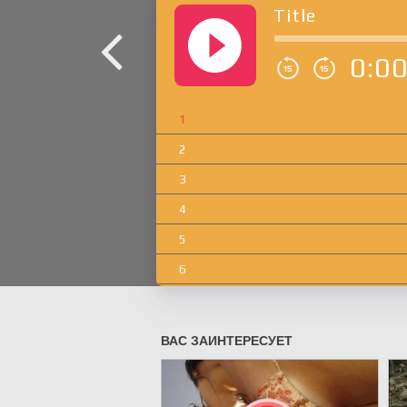
Title
0:0
1
2
3
4
5
6
7
8
9
10