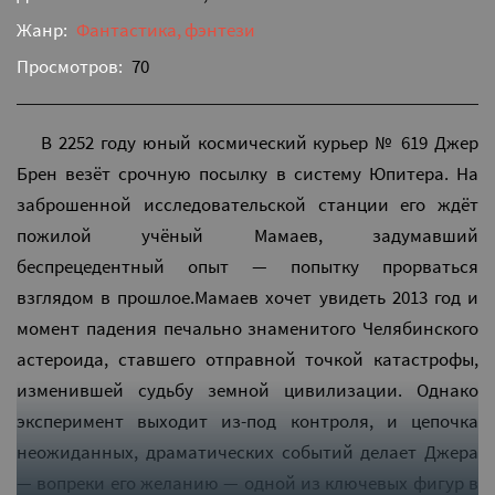
Жанр:
Фантастика, фэнтези
Просмотров:
70
В 2252 году юный космический курьер № 619 Джер
Брен везёт срочную посылку в систему Юпитера. На
заброшенной исследовательской станции его ждёт
пожилой учёный Мамаев, задумавший
беспрецедентный опыт — попытку прорваться
взглядом в прошлое.Мамаев хочет увидеть 2013 год и
момент падения печально знаменитого Челябинского
астероида, ставшего отправной точкой катастрофы,
изменившей судьбу земной цивилизации. Однако
эксперимент выходит из-под контроля, и цепочка
неожиданных, драматических событий делает Джера
— вопреки его желанию — одной из ключевых фигур в