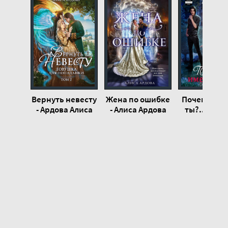
Вернуть невесту
Жена по ошибке
Почему им
- Ардова Алиса
- Алиса Ардова
ты?.. Книга 
Екатери
Юдина