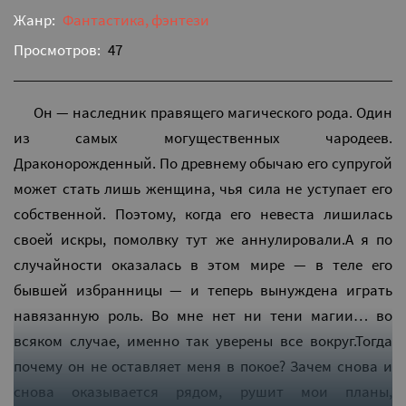
Жанр:
Фантастика, фэнтези
Просмотров:
47
Он — наследник правящего магического рода. Один
из самых могущественных чародеев.
Драконорожденный. По древнему обычаю его супругой
может стать лишь женщина, чья сила не уступает его
собственной. Поэтому, когда его невеста лишилась
своей искры, помолвку тут же аннулировали.А я по
случайности оказалась в этом мире — в теле его
бывшей избранницы — и теперь вынуждена играть
навязанную роль. Во мне нет ни тени магии… во
всяком случае, именно так уверены все вокруг.Тогда
почему он не оставляет меня в покое? Зачем снова и
снова оказывается рядом, рушит мои планы,