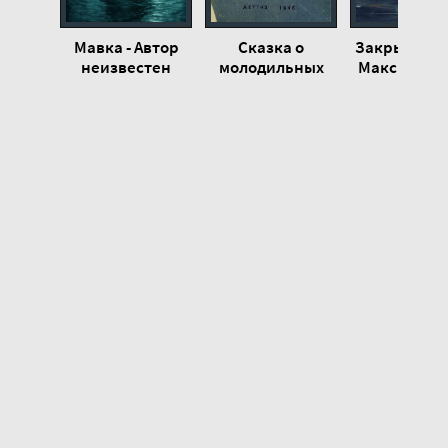
Мавка - Автор
Сказка о
Закрытая во
неизвестен
молодильных
Максим Дол
яблоках и живой
воде - Автор
неизвестен