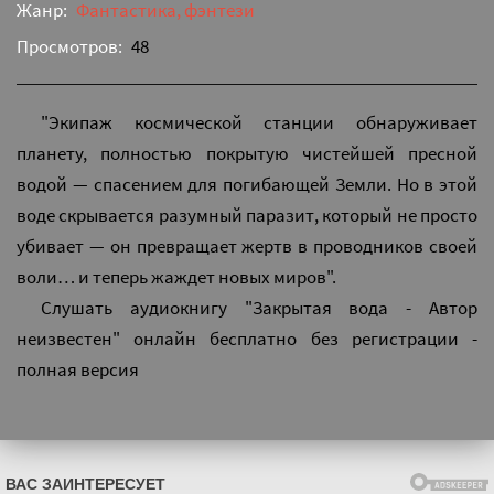
Жанр:
Фантастика, фэнтези
Просмотров:
48
"Экипаж космической станции обнаруживает
планету, полностью покрытую чистейшей пресной
водой — спасением для погибающей Земли. Но в этой
воде скрывается разумный паразит, который не просто
убивает — он превращает жертв в проводников своей
воли… и теперь жаждет новых миров".
Слушать аудиокнигу "Закрытая вода - Автор
неизвестен" онлайн бесплатно без регистрации -
полная версия