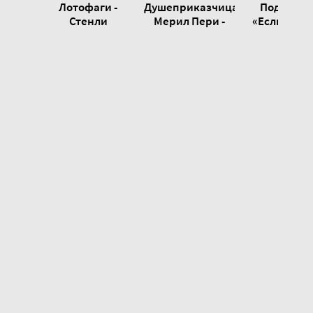
Лотофаги -
Душеприказчица
Под знак
Стенли
Мерил Пери -
«Если - Сте
Вейнбаум
Ева Финова
Вейнбау