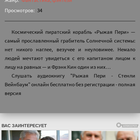
Жанр:
Фантастика, фэнтези
Просмотров:
34
Космический пиратский корабль «Рыжая Пери» —
самый прославленный грабитель Солнечной системы:
нет никого наглее, везучее и неуловимее. Немало
людей мечтают увидеться с его капитаном лицом к
лицу на равных — и Фрэнк Кин один из них…
Слушать аудиокнигу "Рыжая Пери - Стенли
Вейнбаум" онлайн бесплатно без регистрации - полная
версия