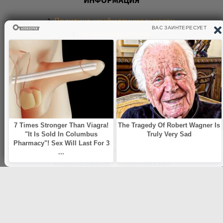
Политика конфиденциальности
Правообладателям
Обратная связь
О САЙТЕ
Электронная библиотека аудиокниг. Более 20000
аудиокниг в хорошем качестве. Слушайте аудиокниги
бесплатно онлайн и без регистрации. По любым
вопросам обращайтесь на почту:
knigamp3online.info@gmail.com
© 2021
knigamp3-online.com
. Все права защищены. E-mail:
knigamp3online.info@gmail.com