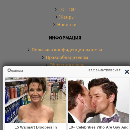
ТОП 100
Жанры
Новинки
ИНФОРМАЦИЯ
Политика конфиденциальности
Правообладателям
Обратная связь
О САЙТЕ
Электронная библиотека аудиокниг. Более 20000
аудиокниг в хорошем качестве. Слушайте аудиокниги
бесплатно онлайн и без регистрации. По любым
вопросам обращайтесь на почту: