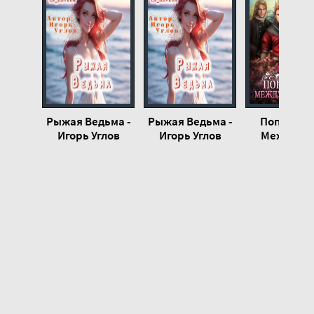
21
22
23
24
25
Рыжая Ведьма -
Рыжая Ведьма -
Попаданк
26
Игорь Углов
Игорь Углов
Между дв
огней - М
Гром