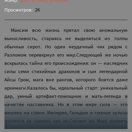
Жанр:
Фантастика, фэнтези
Просмотров:
26
Максим всю жизнь прятал свою аномальную
выносливость, стараясь не выделяться из толпы
обычных сирот. Но один неудачный чих рядом с
Разломом перевернул его мир.Следующей же ночью
вскрылась тайна его происхождения: он — наследник
силы семи стихийных драконов и сын легендарной
Айсы Гром, мага вне рангов, которого боятся даже
архимаги.Казалось бы, идеальный старт: уникальный
дар, умный артефакт-помощник и мать-легенда в
качестве наставника. Но в этом мире сила — это
мишень на спине. Империя, Гильдии и темные культы
охотятся за такими, как он.Сможет ли Макс развить
свой потенциал SSSR+ под маской слабого мага F-