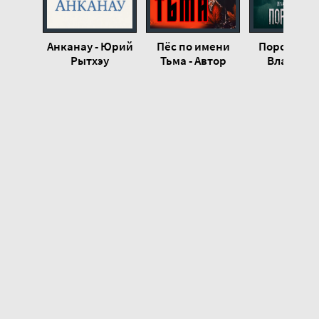
Анканау - Юрий
Пёс по имени
Порождени
Рытхэу
Тьма - Автор
Владисла
неизвестен
Афонин