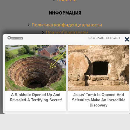
ИНФОРМАЦИЯ
Политика конфиденциальности
Правообладателям
Обратная связь
О САЙТЕ
Электронная библиотека аудиокниг. Более 20000
аудиокниг в хорошем качестве. Слушайте аудиокниги
бесплатно онлайн и без регистрации. По любым
вопросам обращайтесь на почту:
knigamp3online.info@gmail.com