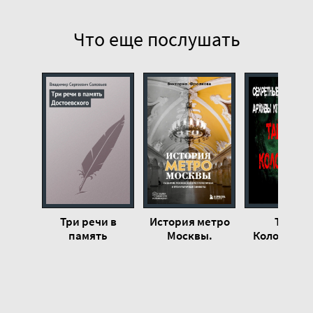
Что еще послушать
Три речи в
История метро
Тайна
память
Москвы.
Коломенск
Достоевского -
Развитие
парка - Гео
Владимир
Московского
Немов
Соловьёв
метрополитена
и его
культурные