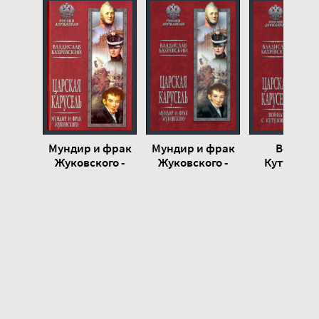
0020
0021
0022
0023
0024
0025
Мундир и фрак
Мундир и фрак
Война с
0026
Жуковского -
Жуковского -
Кутузовым
Бахревский
Владислав
Владисла
0027
Владислав
Бахревский
Бахревск
0028
0029
0030
0031
0032