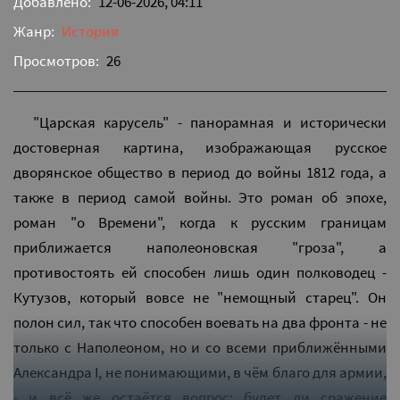
Добавлено:
12-06-2026, 04:11
Жанр:
История
Просмотров:
26
"Царская карусель" - панорамная и исторически
достоверная картина, изображающая русское
дворянское общество в период до войны 1812 года, а
также в период самой войны. Это роман об эпохе,
роман "о Времени", когда к русским границам
приближается наполеоновская "гроза", а
противостоять ей способен лишь один полководец -
Кутузов, который вовсе не "немощный старец". Он
полон сил, так что способен воевать на два фронта - не
только с Наполеоном, но и со всеми приближёнными
Александра I, не понимающими, в чём благо для армии,
- и всё же остаётся вопрос: будет ли сражение