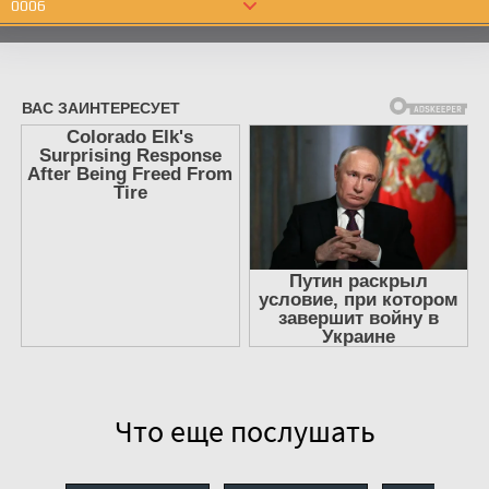
0006
0007
0008
0009
0010
0011
0012
0013
0014
0015
0016
0017
Что еще послушать
0018
0019