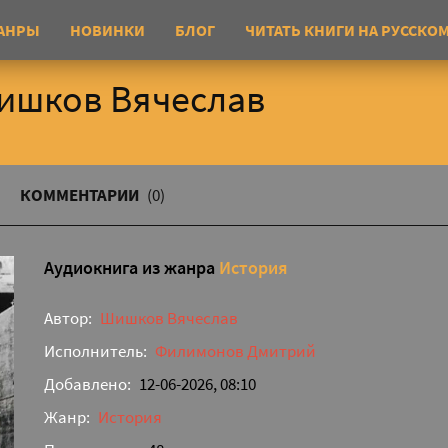
АНРЫ
НОВИНКИ
БЛОГ
ЧИТАТЬ КНИГИ НА РУССКО
Шишков Вячеслав
КОММЕНТАРИИ
(0)
Аудиокнига из жанра
История
Автор:
Шишков Вячеслав
Исполнитель:
Филимонов Дмитрий
Добавлено:
12-06-2026, 08:10
Жанр:
История