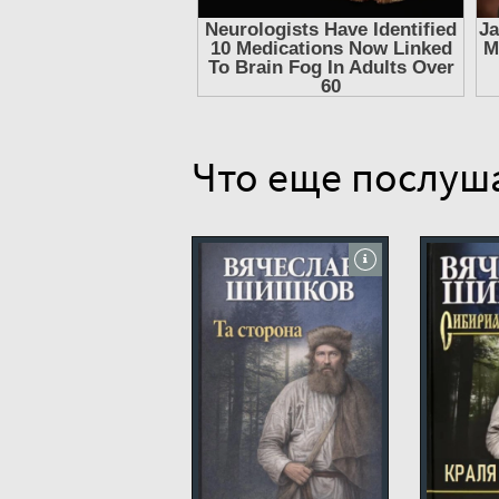
14
15
16
17
Что еще послуш
18
19
20
21
22
23
24
25
26