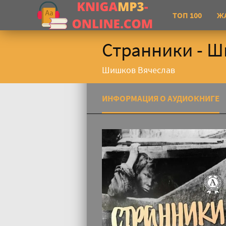
ТОП 100
Ж
Странники - 
Шишков Вячеслав
ИНФОРМАЦИЯ О АУДИОКНИГЕ