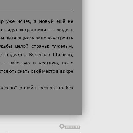
ир уже исчез, а новый ещё не
аны идут «странники» — люди с
 и пытающиеся заново устроить
удьбы целой страны: тяжёлым,
к надежды. Вячеслав Шишков,
и — жёсткую и честную, но с
стся отыскать своё место в вихре
чеслав" онлайн бесплатно без