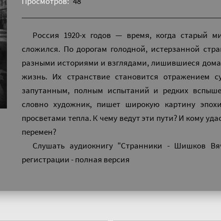
Просмотров:
48
Россия 1920-х годов — время, когда старый м
сложился. По дорогам голодной, истерзанной стр
разными историями и взглядами, лишившиеся дома
жизнь. Их странствие становится отражением с
запутанным, полным испытаний и редких вспыше
словно художник, пишет широкую картину эпох
просветами тепла. К чему ведут эти пути? И кому уда
перемен?
Слушать аудиокнигу "Странники - Шишков Вя
регистрации - полная версия