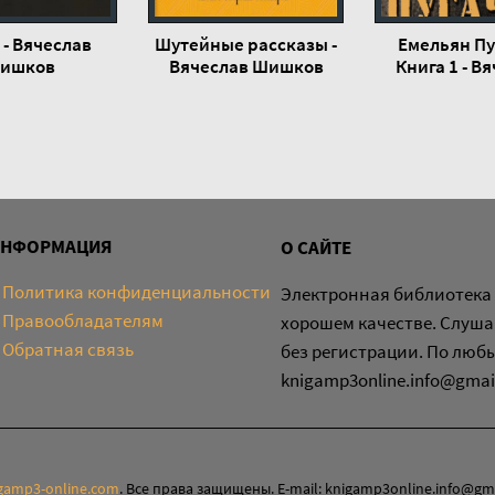
 - Вячеслав
Шутейные рассказы -
Емельян Пу
ишков
Вячеслав Шишков
Книга 1 - В
Шишк
ИНФОРМАЦИЯ
О САЙТЕ
Политика конфиденциальности
Электронная библиотека 
Правообладателям
хорошем качестве. Слуша
Обратная связь
без регистрации. По люб
knigamp3online.info@gmai
gamp3-online.com
. Все права защищены. E-mail: knigamp3online.info@gm