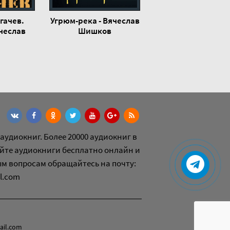
гачев.
Угрюм-река - Вячеслав
ячеслав
Шишков
ов
аудиокниг. Более 20000 аудиокниг в
йте аудиокниги бесплатно онлайн и
ым вопросам обращайтесь на почту:
l.com
ail.com