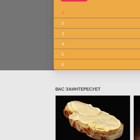
1
2
3
4
5
6
7
8
9
10
11
12
13