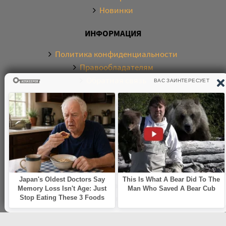
Новинки
01-51
ИНФОРМАЦИЯ
01-52
02-01
Политика конфиденциальности
Правообладателям
02-02
Обратная связь
02-03
02-04
О САЙТЕ
02-05
02-06
Электронная библиотека аудиокниг. Более 20000
02-07
аудиокниг в хорошем качестве. Слушайте аудиокниги
02-08
бесплатно онлайн и без регистрации. По любым
02-09
вопросам обращайтесь на почту:
knigamp3online.info@gmail.com
02-10
02-11