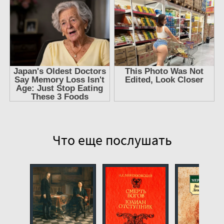
01-10
01-11
01-12
01-13
01-14
01-15
01-16
01-17
Что еще послушать
01-18
01-19
01-20
01-21
01-22