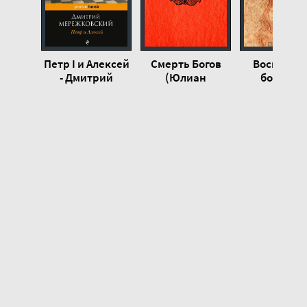
01-23
01-24
01-25
Петр I и Алексей
Смерть Богов
Воскресш
01-26
- Дмитрий
(Юлиан
боги, ил
Мережковский
отступник).
Леонардо 
01-27
Часть 2 -
Винчи - Дми
01-28
Дмитрий
Мережковс
Мережковский
01-29
01-30
01-31
01-32
01-33
01-34
01-35
01-36