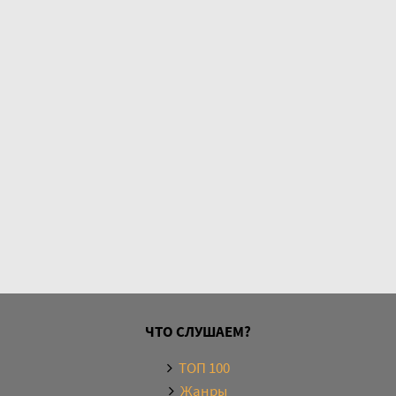
01-37
01-38
01-39
01-40
01-41
01-42
01-43
01-44
01-45
01-46
01-47
ЧТО СЛУШАЕМ?
01-48
ТОП 100
01-49
Жанры
01-50