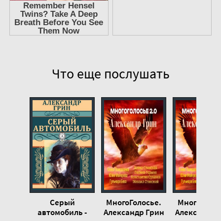
Что еще послушать
Серый
МногоГолосье.
МногоГолос
автомобиль -
Александр Грин
Александр 