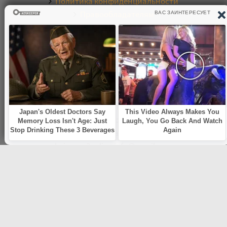
Политика конфиденциальности
Правообладателям
Обратная связь
О САЙТЕ
Электронная библиотека аудиокниг. Более 20000
аудиокниг в хорошем качестве. Слушайте аудиокниги
бесплатно онлайн и без регистрации. По любым
вопросам обращайтесь на почту:
knigamp3online.info@gmail.com
© 2021
knigamp3-online.com
. Все права защищены. E-mail:
knigamp3online.info@gmail.com