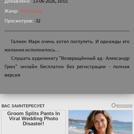
Добавлено:
13-06-2026, 16:01
Жанр:
Классика
Просмотров:
32
Галиен Марк очень хотел поглупеть. И однажды его
желание исполнилось…
Слушать аудиокнигу "Возвращённый ад - Александр
Грин" онлайн бесплатно без регистрации - полная
версия