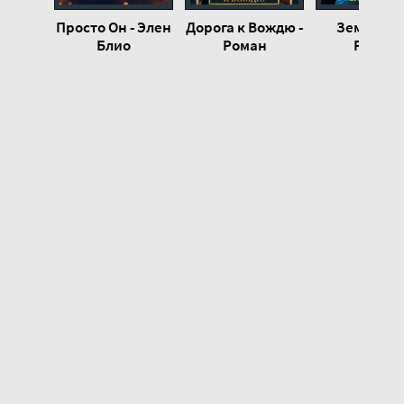
Просто Он - Элен
Дорога к Вождю -
Землянин
Блио
Роман
Роман
Злотников
Злотник