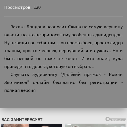
Просмотров:
130
Захват Лондона возносит Скипа на самую вершину
власти, но это не приносит ему особенных дивидендов.
Ну не видит он себя там… он просто боец, просто лидер
траппы, просто человек, вернувшийся из ужаса. Но и
быть пешкой он тоже не хочет. И кто знает, куда
приведёт его дорога, которую он выбрал…
Слушать аудиокнигу "Далёкий прыжок - Роман
Злотников" онлайн бесплатно без регистрации -
полная версия