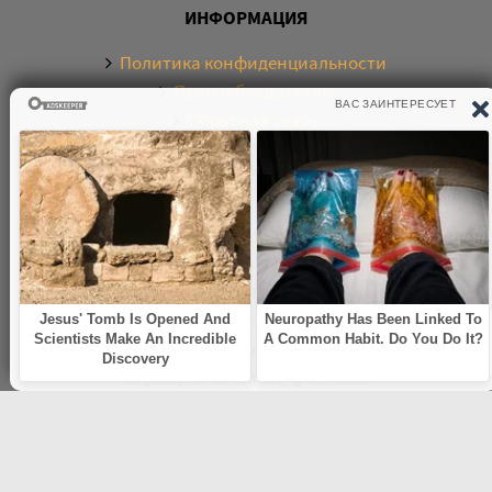
ИНФОРМАЦИЯ
Политика конфиденциальности
Правообладателям
Обратная связь
О САЙТЕ
Электронная библиотека аудиокниг. Более 20000
аудиокниг в хорошем качестве. Слушайте аудиокниги
бесплатно онлайн и без регистрации. По любым
вопросам обращайтесь на почту:
knigamp3online.info@gmail.com
© 2021
knigamp3-online.com
. Все права защищены. E-mail: