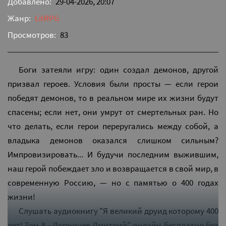
Добавлено:
29-04-2026, 20:07
Жанр:
LitRPG
Просмотров:
83
Боги затеяли игру: один создал демонов, другой
призвал героев. Условия были просты — если герои
победят демонов, то в реальном мире их жизни будут
спасены; если нет, они умрут от смертельных ран. Но
что делать, если герои переругались между собой, а
владыка демонов оказался слишком сильным?
Импровизировать... И будучи последним выжившим,
наш герой побеждает зло и возвращается в свой мир, в
современную Россию, — но с памятью о 400 годах
жизни!
Слушать аудиокнигу "Я великий друид которому 400
лет! Том 8 - Дорничев Дмитрий" онлайн бесплатно без