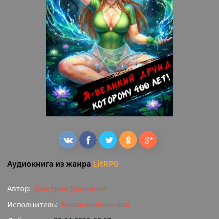
Аудиокнига из жанра
LitRPG
Автор:
Дмитрий Дорничев
Исполнитель:
Булавин Вячеслав