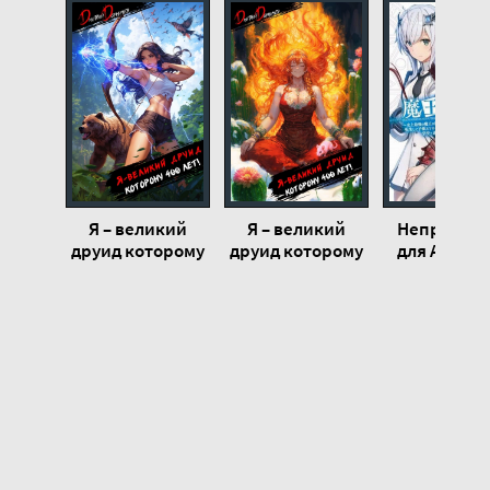
20
Я – великий
Я – великий
Непригод
друид которому
друид которому
для Акаде
400 лет! Том 4 -
400 лет! Том 2 -
Владык
Дорничев
Дмитрий
Демонов. Том
Дмитрий
Дорничев
Сю