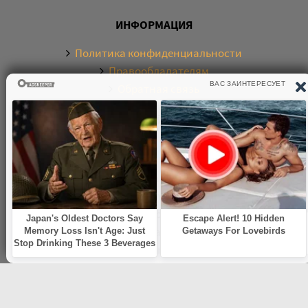
ИНФОРМАЦИЯ
Политика конфиденциальности
Правообладателям
Обратная связь
О САЙТЕ
Электронная библиотека аудиокниг. Более 20000
аудиокниг в хорошем качестве. Слушайте аудиокниги
бесплатно онлайн и без регистрации. По любым
вопросам обращайтесь на почту:
knigamp3online.info@gmail.com