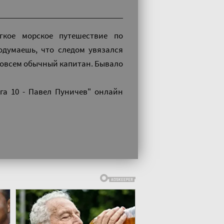
гкое морское путешествие по
одумаешь, что следом увязался
совсем обычный капитан. Бывало
га 10 - Павел Пуничев" онлайн