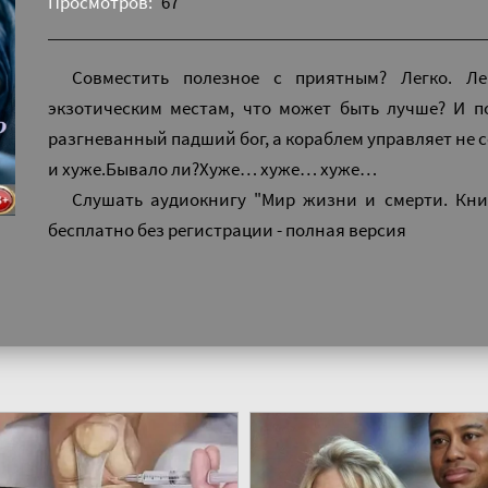
Просмотров:
67
Совместить полезное с приятным? Легко. Ле
экзотическим местам, что может быть лучше? И п
разгневанный падший бог, а кораблем управляет не 
и хуже.Бывало ли?Хуже… хуже… хуже…
Слушать аудиокнигу "Мир жизни и смерти. Кни
бесплатно без регистрации - полная версия