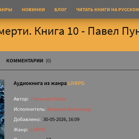
АНРЫ
НОВИНКИ
БЛОГ
ЧИТАТЬ КНИГИ НА РУССКО
мерти. Книга 10 - Павел Пу
КОММЕНТАРИИ
(0)
Аудиокнига из жанра
LitRPG
Автор:
Пуничев Павел
Исполнитель:
Башков Александр
Добавлено:
30-05-2026, 16:09
Жанр:
LitRPG