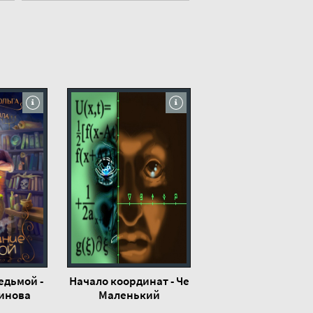
едьмой -
Начало координат - Че
аинова
Маленький