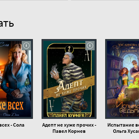
ать
всех - Сола
Адепт не хуже прочих -
Испытание в
Павел Корнев
Ольга Хус