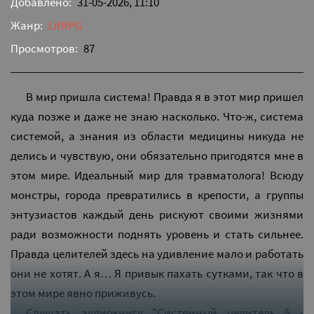
Добавлено:
31-05-2026, 11:10
Жанр:
LitRPG
Просмотров:
87
В мир пришла система! Правда я в этот мир пришел
куда позже и даже не знаю насколько. Что-ж, система
системой, а знания из области медицины никуда не
делись и чувствую, они обязательно пригодятся мне в
этом мире. Идеальный мир для травматолога! Всюду
монстры, города превратились в крепости, а группы
энтузиастов каждый день рискуют своими жизнями
ради возможности поднять уровень и стать сильнее.
Правда целителей здесь на удивление мало и работать
они не хотят. А я… Я привык пахать сутками, так что в
этом мире явно приживусь.
Слушать аудиокнигу "Системный целитель 5 -